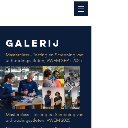
WHERE
PHYSIO
MEETS
COACH
.
GALERIJ
Masterclass - Testing en Screening van
uithoudingsatleten, VWEM SEPT 2025
Masterclass - Testing en Screening van
uithoudingsatleten, VWEM 2025