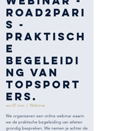
WEBINAR -
ROAD2PARI
S -
Praktisch
e
begeleidi
ng van
topsport
ers.
wo 07 mei
  |  
Webinar
We organiseren een online webinar waarin
we de praktische begeleiding van atleten
grondig bespreken. We nemen je achter de