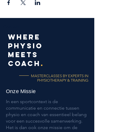
Contact
WHERE
PHYSIO
meets
coach
.
MASTERCLASSES BY EXPERTS IN
PHYSIOTHERAPY & TRAINING
Onze Missie
In een sportcontext is de
communicatie en connectie tussen
physio en coach van essentieel belang
voor een succesvolle samenwerking.
Het is dan ook onze missie om de