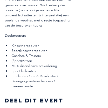
interactieve wijze jullie een dieper inzicht te 
geven in onze. wereld. We bieden jullie 
opnieuw (na de vorige succes editie 
omtrent lactaattesten & interpretatie) een 
boeiende webinar, met directe toepassing 
van de besproken topics. 
Doelgroepen: 
Kinesitherapeuten 
Sportkinesitherapeuten
Coaches & Trainers
(Sport)Artsen
Multi disciplinaire omkadering 
Sport federaties 
Studenten Kine & Revalidatie / 
Bewegingswetenschappen / 
Geneeskunde 
Deel dit event