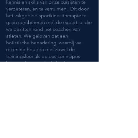
kennis en skills van onze cursisten te
verbeteren, en te verruimen. Dit door
het vakgebied sportkinesitherapie te
gaan combineren met de expertise die
we bezitten rond het coachen van
atleten. We geloven dat een
holistische benadering, waarbij we
rekening houden met zowel de
trainingsleer als de basisprincipes
binnen de musculoskeletale
revalidatie, de meest effectieve
cursuscombinatie is om verbeteringen
te bereiken en te behouden. Onze
cursisten worden actief betrokken, en
krijgen naast de theoretische
informatie ook een brede waaier aan
praktische inzichten en tools. Door een
goede samenwerking tot stand te
brengen tussen physio en coach, zijn
we ervan overtuigd dat we onze
patiënten en atleten naar een hoger