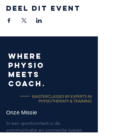
Deel dit event
Contact
WHERE
PHYSIO
meets
coach
.
MASTERCLASSES BY EXPERTS IN
PHYSIOTHERAPY & TRAINING
Onze Missie
In een sportcontext is de
communicatie en connectie tussen
physio en coach van essentieel belang